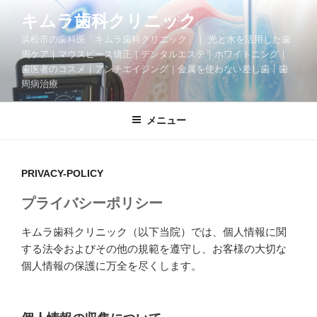
コ
キムラ歯科クリニック
ン
浜松市の歯科医「キムラ歯科クリニック」｜ 光と水を活用した歯
テ
周ケア｜マウスピース矯正｜デンタルエステ｜ホワイトニング｜
ン
歯医者のコスメ｜アンチエイジング｜金属を使わない差し歯｜歯
ツ
周病治療
へ
ス
メニュー
キ
ッ
プ
PRIVACY-POLICY
プライバシーポリシー
キムラ歯科クリニック（以下当院）では、個人情報に関
する法令およびその他の規範を遵守し、お客様の大切な
個人情報の保護に万全を尽くします。