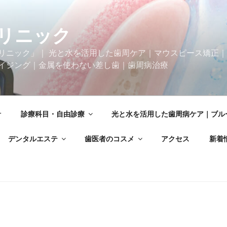
リニック
リニック」｜ 光と水を活用した歯周ケア｜マウスピース矯正
イジング｜金属を使わない差し歯｜歯周病治療
針
診療科目・自由診療
光と水を活用した歯周病ケア｜ブル
デンタルエステ
歯医者のコスメ
アクセス
新着