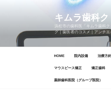
コ
ン
テ
キムラ歯科ク
ン
浜松市の歯科医「キムラ歯科ク
ツ
グ｜歯医者のコスメ｜アンチエ
へ
ス
キ
ッ
HOME
院内設備
治療方
プ
マウスピース矯正
矯正歯科
薬師歯科医院（グループ医院）