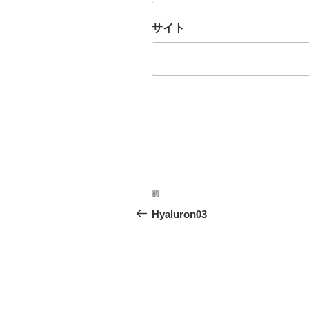
サイト
投
前
前
稿
の
Hyaluron03
投
ナ
稿
ビ
ゲ