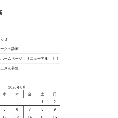
稿
知らせ
ィークの診療
のホームページ リニューアル！！！
生士さん募集
2026年8月
水
木
金
土
日
1
2
5
6
7
8
9
12
13
14
15
16