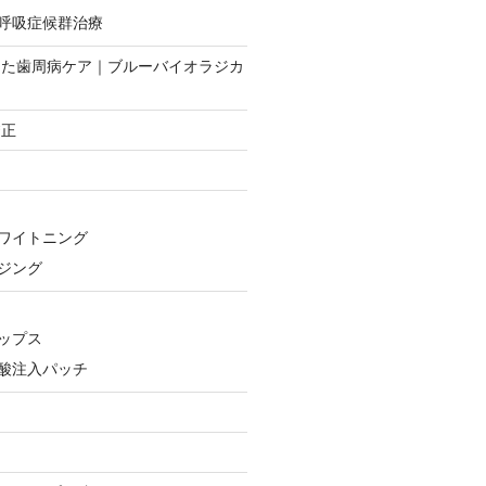
呼吸症候群治療
した歯周病ケア｜ブルーバイオラジカ
矯正
テ
ワイトニング
ジング
メ
ップス
酸注入パッチ