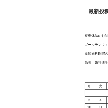
最新投
夏季休診のお
ゴールデンウ
薬師歯科医院
急募！歯科衛
月
火
3
4
10
11