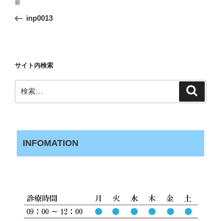
前
前
稿
の
inp0013
ナ
投
ビ
稿
ゲ
ー
サイト内検索
シ
検
検
ョ
索
索:
ン
INFOMATION