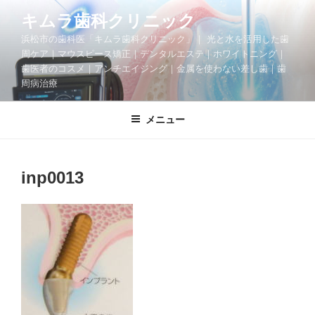
コ
キムラ歯科クリニック
ン
浜松市の歯科医「キムラ歯科クリニック」｜ 光と水を活用した歯
テ
周ケア｜マウスピース矯正｜デンタルエステ｜ホワイトニング｜
ン
歯医者のコスメ｜アンチエイジング｜金属を使わない差し歯｜歯
ツ
周病治療
へ
ス
メニュー
キ
ッ
プ
inp0013